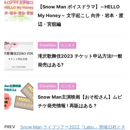
【Snow Man ボイスドラマ】～HELLO
My Honey～ 文字起こし 向井・岩本・渡
辺・宮舘編
SnowMan
エンタメ
滝沢歌舞伎2023 チケット申込方法!一般
発売はある?
SnowMan
エンタメ
Snow Man主演映画【おそ松さん】ムビ
チケ発売情報 ! 再販はある ?
PREV
Snow Man ライブツアー2022『Labo.』開催日程とチ