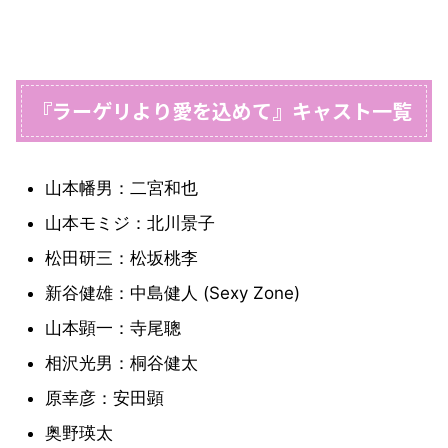
『ラーゲリより愛を込めて』キャスト一覧
山本幡男：二宮和也
山本モミジ：北川景子
松田研三：松坂桃李
新谷健雄：中島健人 (Sexy Zone)
山本顕一：寺尾聰
相沢光男：桐谷健太
原幸彦：安田顕
奥野瑛太