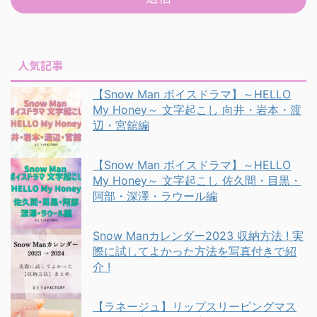
人気記事
【Snow Man ボイスドラマ】～HELLO
My Honey～ 文字起こし 向井・岩本・渡
辺・宮舘編
【Snow Man ボイスドラマ】～HELLO
My Honey～ 文字起こし 佐久間・目黒・
阿部・深澤・ラウール編
Snow Manカレンダー2023 収納方法 ! 実
際に試してよかった方法を写真付きで紹
介 !
【ラネージュ】リップスリーピングマス