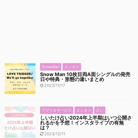
SnowMan
エンタメ
Snow Man 10枚目両A面シングルの発売
日や特典・形態の違いまとめ
2023/11/17
アプリ＆サービス
エンタメ
占い
しいたけ占い2024年上半期はいつ公開さ
れるかを予想！インスタライブの有無
は？
2023/12/11