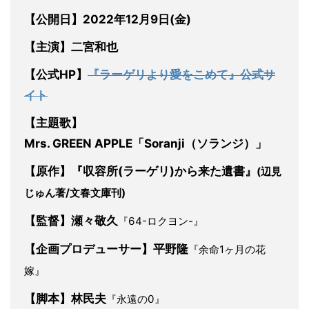
【公開日】2022年12月9日(金)
【主演】二宮和也
【公式HP】
『ラーゲリより愛をこめて』公式サ
イト
【主題歌】
Mrs. GREEN APPLE「Soranji（ソランジ）」
【原作】『収容所(ラーゲリ)から来た遺書』
(辺見
じゅん著/文春文庫刊)
【監督】瀬々敬久
『64-ロクヨン-』
【企画プロデューサー】平野隆
『余命1ヶ月の花
嫁』
【脚本】林民夫
『永遠の0』