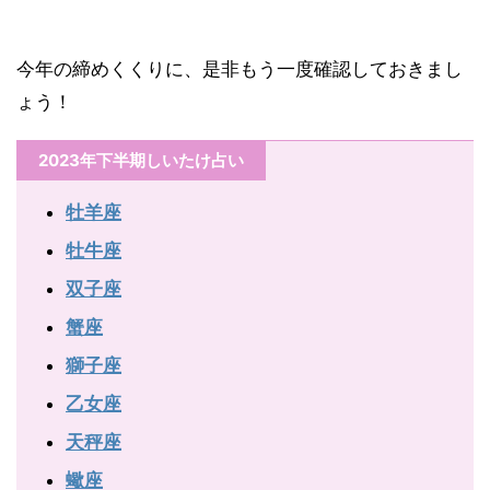
今年の締めくくりに、是非もう一度確認しておきまし
ょう！
2023年下半期しいたけ占い
牡羊座
牡牛座
双子座
蟹座
獅子座
乙女座
天秤座
蠍座