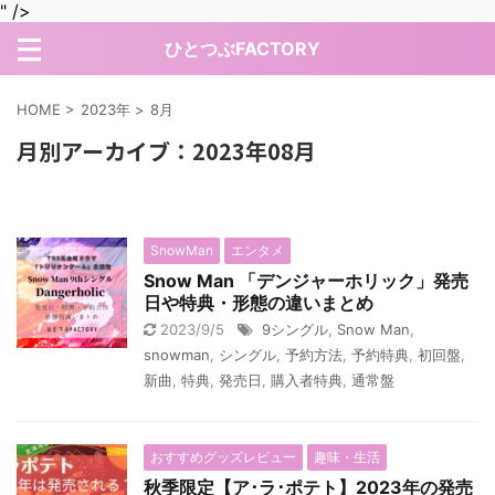
" />
ひとつぶFACTORY
HOME
>
2023年
>
8月
月別アーカイブ：2023年08月
SnowMan
エンタメ
Snow Man 「デンジャーホリック」発売
日や特典・形態の違いまとめ
2023/9/5
9シングル
,
Snow Man
,
snowman
,
シングル
,
予約方法
,
予約特典
,
初回盤
,
新曲
,
特典
,
発売日
,
購入者特典
,
通常盤
おすすめグッズレビュー
趣味・生活
秋季限定【ア･ラ･ポテト】2023年の発売