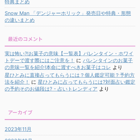
特典まとめ
Snow Man 「デンジャーホリック」発売日や特典・形態
の違いまとめ
最近のコメント
実は怖い?!お菓子の意味【一覧表】バレンタイン・ホワイ
トデーで渡す際にはご注意を！
に
バレンタインのお菓子
の意味一覧を紹介!本命に渡すべきお菓子はコレ
より
星ひとみに直接占ってもらうには？個人鑑定可能？予約方
法を紹介！
に
星ひとみに占ってもらうには?対面占い鑑定
の予約そのお値段は? - 占いトレンディア
より
アーカイブ
2023年11月