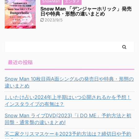
SnowMan
エンタメ
Snow Man 「デンジャーホリック」発売
日や特典・形態の違いまとめ
2023/9/5
最近の投稿
Snow Man 10枚目両A面シングルの発売日や特典・形態の
違いまとめ
しいたけ占い2024年上半期はいつ公開されるかを予想！
インスタライブの有無は？
Snow Man ライブDVD(2023)「i DO ME」予約方法と初
回盤・通常盤の違いまとめ!
不二家クリスマスケーキ2023予約方法は？締切日や予約