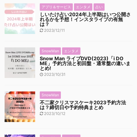
アプリ＆サービス
エンタメ
占い
しいたけ占い2024年上半期はいつ公開さ
れるかを予想！インスタライブの有無
は？
2023/12/11
SnowMan
エンタメ
Snow Man ライブDVD(2023)「i DO
ME」予約方法と初回盤・通常盤の違いま
とめ!
2023/10/31
SnowMan
不二家クリスマスケーキ2023予約方法
は？締切日や予約特典まとめ
2023/10/12