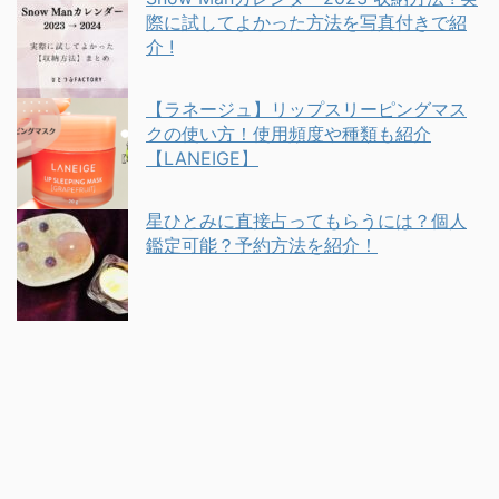
際に試してよかった方法を写真付きで紹
介 !
【ラネージュ】リップスリーピングマス
クの使い方！使用頻度や種類も紹介
【LANEIGE】
星ひとみに直接占ってもらうには？個人
鑑定可能？予約方法を紹介！