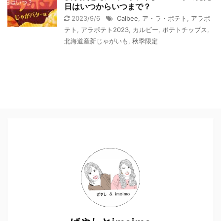
日はいつからいつまで？
2023/9/6
Calbee
,
ア・ラ・ポテト
,
アラポ
テト
,
アラポテト2023
,
カルビー
,
ポテトチップス
,
北海道産新じゃがいも
,
秋季限定