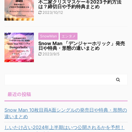
不二家クリスマスケーキ2023予約方法
は？締切日や予約特典まとめ
2023/10/12
SnowMan
エンタメ
Snow Man 「デンジャーホリック」発売
日や特典・形態の違いまとめ
2023/9/5
最近の投稿
Snow Man 10枚目両A面シングルの発売日や特典・形態の
違いまとめ
しいたけ占い2024年上半期はいつ公開されるかを予想！