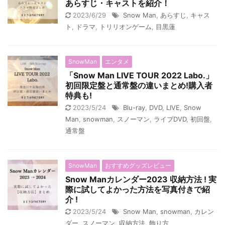
あらすじ・キャストを紹介！
2023/6/29
Snow Man
,
あらすじ
,
キャス
ト
,
ドラマ
,
トリリオンゲーム
,
目黒蓮
SnowMan
エンタメ
「Snow Man LIVE TOUR 2022 Labo.」
初回限定盤と通常盤の違いまとめ!購入者
特典も!
2023/5/24
Blu-ray
,
DVD
,
LIVE
,
Snow
Man
,
snowman
,
スノーマン
,
ライブDVD
,
初回盤
,
通常盤
SnowMan
おすすめグッズレビュー
Snow Manカレンダー2023 収納方法 ! 実
際に試してよかった方法を写真付きで紹
介 !
2023/5/24
Snow Man
,
snowman
,
カレン
ダー
,
スノーマン
,
収納方法
,
飾り方