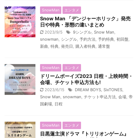
SnowMan
エンタメ
Snow Man 「デンジャーホリック」発売
日や特典・形態の違いまとめ
2023/9/5
9シングル
,
Snow Man
,
snowman
,
シングル
,
予約方法
,
予約特典
,
初回盤
,
新曲
,
特典
,
発売日
,
購入者特典
,
通常盤
SnowMan
エンタメ
ドリームボーイズ2023 日程・上映時間・
会場、チケット申込方法も!
2023/6/15
DREAM BOYS
,
SixTONES
,
Snow Man
,
snowman
,
チケット申込方法
,
会場
,
帝
国劇場
,
日程
SnowMan
エンタメ
目黒蓮主演ドラマ『トリリオンゲーム』