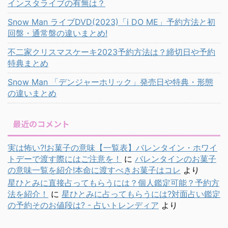
インスタライブの有無は？
Snow Man ライブDVD(2023)「i DO ME」予約方法と初
回盤・通常盤の違いまとめ!
不二家クリスマスケーキ2023予約方法は？締切日や予約
特典まとめ
Snow Man 「デンジャーホリック」発売日や特典・形態
の違いまとめ
最近のコメント
実は怖い?!お菓子の意味【一覧表】バレンタイン・ホワイ
トデーで渡す際にはご注意を！
に
バレンタインのお菓子
の意味一覧を紹介!本命に渡すべきお菓子はコレ
より
星ひとみに直接占ってもらうには？個人鑑定可能？予約方
法を紹介！
に
星ひとみに占ってもらうには?対面占い鑑定
の予約そのお値段は? - 占いトレンディア
より