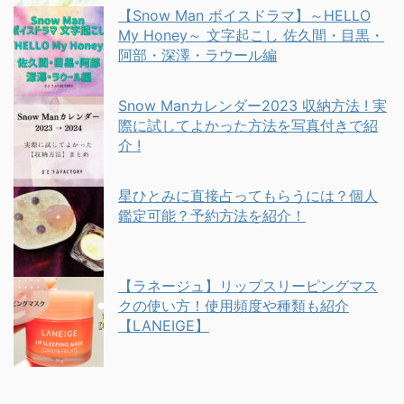
【Snow Man ボイスドラマ】～HELLO
My Honey～ 文字起こし 佐久間・目黒・
阿部・深澤・ラウール編
Snow Manカレンダー2023 収納方法 ! 実
際に試してよかった方法を写真付きで紹
介 !
星ひとみに直接占ってもらうには？個人
鑑定可能？予約方法を紹介！
【ラネージュ】リップスリーピングマス
クの使い方！使用頻度や種類も紹介
【LANEIGE】