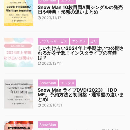
SnowMan
エンタメ
Snow Man 10枚目両A面シングルの発売
日や特典・形態の違いまとめ
2023/11/17
アプリ＆サービス
エンタメ
占い
しいたけ占い2024年上半期はいつ公開さ
れるかを予想！インスタライブの有無
は？
2023/12/11
SnowMan
エンタメ
Snow Man ライブDVD(2023)「i DO
ME」予約方法と初回盤・通常盤の違いま
とめ!
2023/10/31
SnowMan