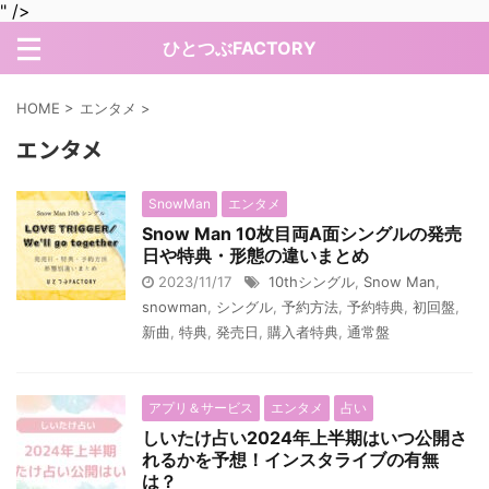
" />
ひとつぶFACTORY
HOME
>
エンタメ
>
エンタメ
SnowMan
エンタメ
Snow Man 10枚目両A面シングルの発売
日や特典・形態の違いまとめ
2023/11/17
10thシングル
,
Snow Man
,
snowman
,
シングル
,
予約方法
,
予約特典
,
初回盤
,
新曲
,
特典
,
発売日
,
購入者特典
,
通常盤
アプリ＆サービス
エンタメ
占い
しいたけ占い2024年上半期はいつ公開さ
れるかを予想！インスタライブの有無
は？