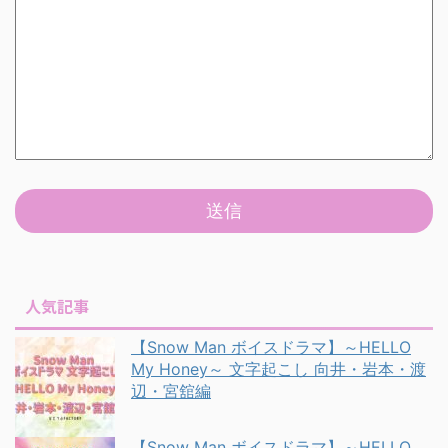
人気記事
【Snow Man ボイスドラマ】～HELLO
My Honey～ 文字起こし 向井・岩本・渡
辺・宮舘編
【Snow Man ボイスドラマ】～HELLO