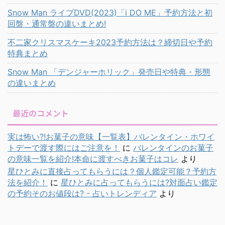
Snow Man ライブDVD(2023)「i DO ME」予約方法と初
回盤・通常盤の違いまとめ!
不二家クリスマスケーキ2023予約方法は？締切日や予約
特典まとめ
Snow Man 「デンジャーホリック」発売日や特典・形態
の違いまとめ
最近のコメント
実は怖い?!お菓子の意味【一覧表】バレンタイン・ホワイ
トデーで渡す際にはご注意を！
に
バレンタインのお菓子
の意味一覧を紹介!本命に渡すべきお菓子はコレ
より
星ひとみに直接占ってもらうには？個人鑑定可能？予約方
法を紹介！
に
星ひとみに占ってもらうには?対面占い鑑定
の予約そのお値段は? - 占いトレンディア
より