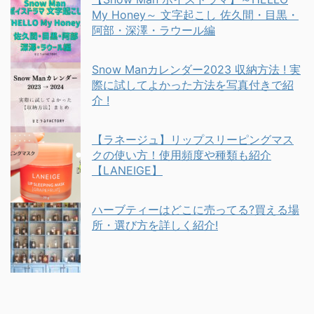
My Honey～ 文字起こし 佐久間・目黒・
阿部・深澤・ラウール編
Snow Manカレンダー2023 収納方法 ! 実
際に試してよかった方法を写真付きで紹
介 !
【ラネージュ】リップスリーピングマス
クの使い方！使用頻度や種類も紹介
【LANEIGE】
ハーブティーはどこに売ってる?買える場
所・選び方を詳しく紹介!