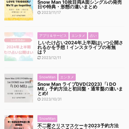
Snow Man 10枚目両A面シングルの発売
日や特典・形態の違いまとめ
2023/11/17
アプリ＆サービス
エンタメ
占い
しいたけ占い2024年上半期はいつ公開さ
れるかを予想！インスタライブの有無
は？
2023/12/11
SnowMan
エンタメ
Snow Man ライブDVD(2023)「i DO
ME」予約方法と初回盤・通常盤の違いま
とめ!
2023/10/31
SnowMan
不二家クリスマスケーキ2023予約方法