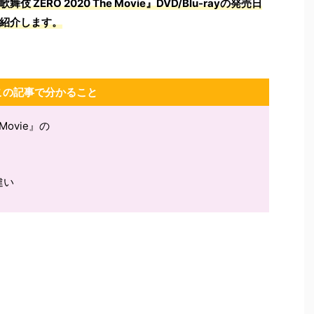
伎 ZERO 2020 The Movie』DVD/Blu-rayの発売日
紹介します。
この記事で分かること
Movie』の
違い