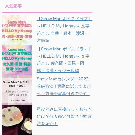
人気記事
【Snow Man ボイスドラマ】
～HELLO My Honey～ 文字
起こし 向井・岩本・渡辺・
宮舘編
【Snow Man ボイスドラマ】
～HELLO My Honey～ 文字
起こし 佐久間・目黒・阿
部・深澤・ラウール編
Snow Manカレンダー2023
収納方法 ! 実際に試してよか
った方法を写真付きで紹介 !
星ひとみに直接占ってもらう
には？個人鑑定可能？予約方
法を紹介！