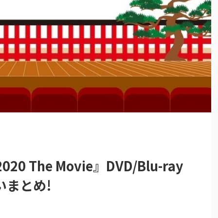
0 The Movie』DVD/Blu-ray
いまとめ!