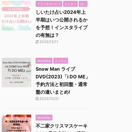
アプリ＆サービス
エンタメ
占い
しいたけ占い2024年上
半期はいつ公開されるか
を予想！インスタライブ
の有無は？
2023/12/11
SnowMan
エンタメ
Snow Man ライブ
DVD(2023)「i DO ME」
予約方法と初回盤・通常
盤の違いまとめ!
2023/10/31
SnowMan
不二家クリスマスケーキ