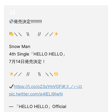
発売決定!!!!!!!!!
＼＼ \\ // ／／
Snow Man
4th Single「HELLO HELLO」
7月14日発売決定！
／／ // \\ ＼＼
https://t.co/o23sYmVGFi
#スノハロ
pic.twitter.com/e4IELl9lwN
— 「HELLO HELLO」Official