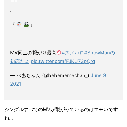
.
『
』
.
MV同士の繋がり最高
#スノハロ
#SnowManの
初恋だよ
pic.twitter.com/FJKU73pQrq
— べあちゃん (@bebememechan_)
June 9,
2021
シングルすべてのMVが繋がっているのはエモいです
ね…