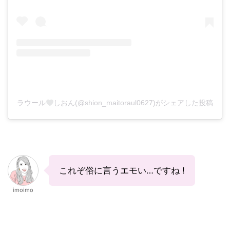
ラウール
しおん(@shion_maitoraul0627)がシェアした投稿
これぞ俗に言うエモい…ですね !
imoimo